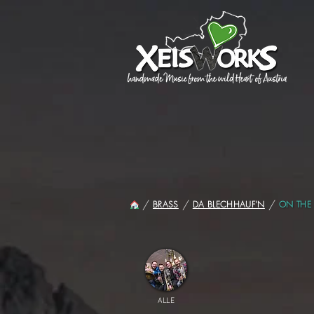
/
/
/
ON THE
BRASS
DA BLECHHAUF'N
ALLE