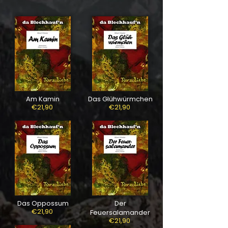
Am Kamin
Das Glühwürmchen
€21,90
€21,90
Das Oppossum
Der
€21,90
Feuersalamander
€21,90