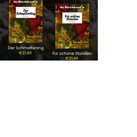
Der Schmetterling
€21,90
Für schöne Stunden
€21,90
Schöne Maderl
€21,90