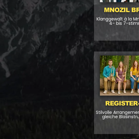
MNOZIL B
Klanggewalt à la Mno
4- bis 7-stim
REGISTER
Stilvolle Arrangemen
gleiche Blasinst