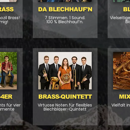
RASS
DA BLECHHAUF'N
B
zil Brass!
7 Stimmen. 1 Sound.
Vielseitig
mig!
100 % Blechhauf’n.
Bl
-4ER
BRASS-QUINTETT
MI
ts für vier
Virtuose Noten für flexibles
Vielfalt 
rumente
Blechbläser-Quintett