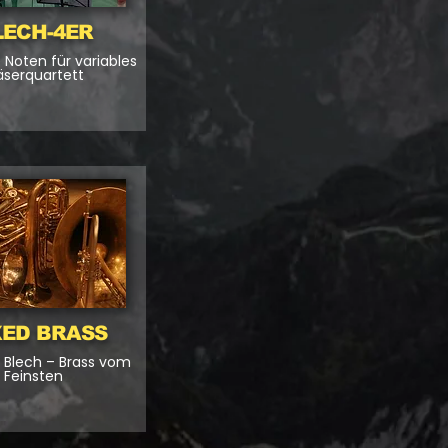
LECH-4ER
e Noten für variables
äserquartett
XED BRASS
in Blech – Brass vom
Feinsten