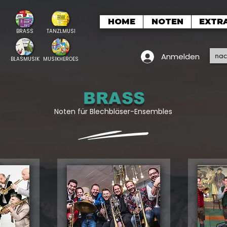
HOME
NOTEN
EXTR
BRASS
TANZLMUSI
Anmelden
BLASMUSIK
MUSIKHEROES
BRASS
Noten für Blechbläser-Ensembles