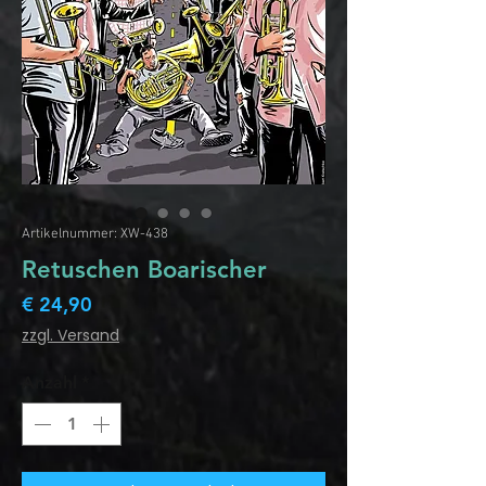
Artikelnummer: XW-438
Retuschen Boarischer
Preis
€ 24,90
zzgl. Versand
Anzahl
*