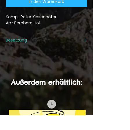
In den Warenkorb
Komp.: Peter Kiesenhofer
Arr.: Bernhard Holl
Besetzung
1. Trompete/Flügelhorn in Bb
2. Trompete/Flügelhorn in Bb
3. Trompete/Flügelhorn in Bb
1. Posaune/Basstrompete in C und Bb
2. Posaune/Basstrompete in C und
Außerdem erhältlich:
Bb
3. Posaune/Basstrompete in C und
Bb
Tuba in C