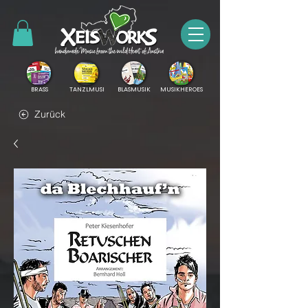
BRASS
TANZLMUSI
BLASMUSIK
MUSIKHEROES
Zurück