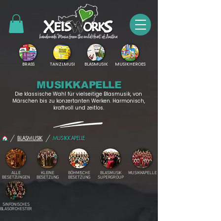
BRASS
TANZLMUSI
BLASMUSIK
MUSIKHEROES
MUSIKKAPELLE
Die klassische Wahl für vielseitige Blasmusik, von
Märschen bis zu konzertanten Werken. Harmonisch,
kraftvoll und zeitlos.
/
/
BLASMUSIK
MUSIKKAPELLE
ALLE
KLEINE
BÖHMISCHE
BLASMUSIK
MUSIKKAPELLE
BESETZUNGEN
BESETZUNG
BESETZUNG
SUPERGROUP
SINFONISCHES
BLASORCHESTER