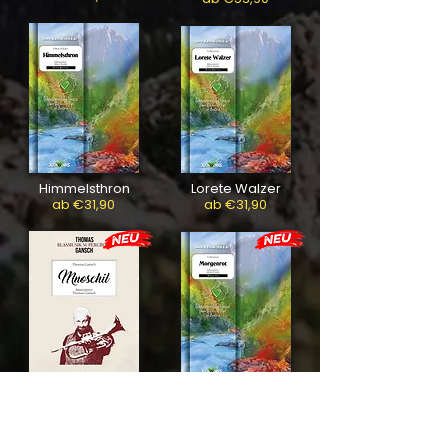
Himmelsthron
Lorete Walzer
ab €31,90
ab €31,90
Morgenrot
Mnoschil
ab €53,90
ab €64,90