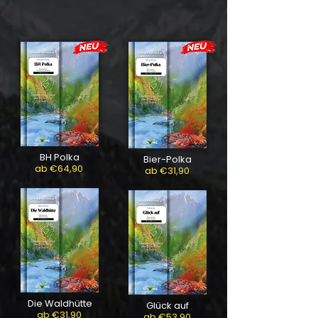
BH Polka
Bier-Polka
ab €64,90
ab €31,90
Die Waldhütte
Glück auf
ab €31,90
ab €53,90