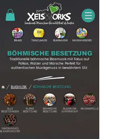
BRASS
TANZLMUSI
BLASMUSIK
MUSIKHEROES
BÖHMISCHE BESETZUNG
Traditionelle böhmische Blasmusik mit Fokus auf
Polkas, Walzer und Märsche. Perfekt für
authentischen Musikgenuss in bewährtem Stil.
/
/
BLASMUSIK
BÖHMISCHE BESETZUNG
ALLE
KLEINE
BÖHMISCHE
BLASMUSIK
MUSIKKAPELLE
BESETZUNGEN
BESETZUNG
BESETZUNG
SUPERGROUP
SINFONISCHES
BLASORCHESTER