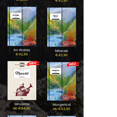
€42,90
Im Walde
Milacek
€42,90
€42,90
Mnoschil
Morgenrot
ab €64,90
ab €53,90