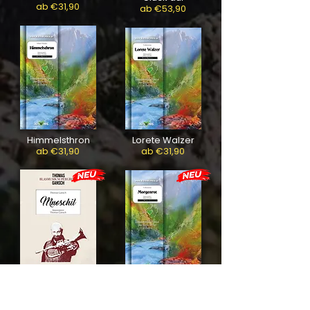
ab €31,90
ab €53,90
Himmelsthron
Lorete Walzer
ab €31,90
ab €31,90
Morgenrot
Mnoschil
ab €53,90
ab €64,90