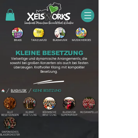
BRASS
TANZLMUSI
BLASMUSIK
MUSIKHEROES
KLEINE BESETZUNG
Vielseitige und dynamische Arrangements, die
sowohl bei großen Konzerten als auch bei Festen
überzeugen. Kraftvoller Klang mit kompakter
Besetzung.
/
/
BLASMUSIK
KLEINE BESETZUNG
ALLE
KLEINE
BÖHMISCHE
BLASMUSIK
MUSIKKAPELLE
BESETZUNGEN
BESETZUNG
BESETZUNG
SUPERGROUP
SINFONISCHES
BLASORCHESTER