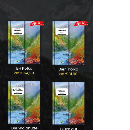
BH Polka
Bier-Polka
ab €64,90
ab €31,90
Die Waldhütte
Glück auf