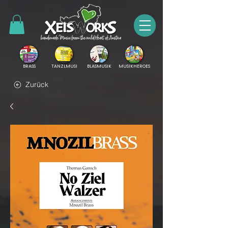
BRASS
TANZLMUSI
BLASMUSIK
MUSIKHEROES
Zurück