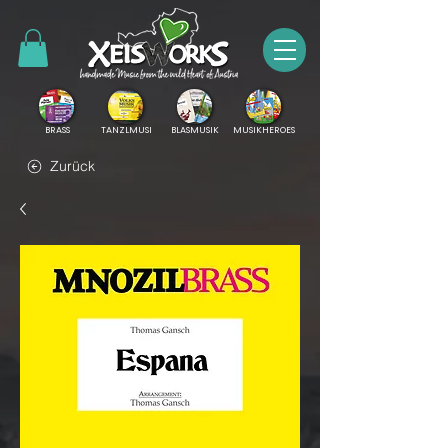
BRASS
TANZLMUSI
BLASMUSIK
MUSIKHEROES
Zurück