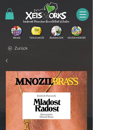
BRASS
TANZLMUSI
BLASMUSIK
MUSIKHEROES
Zurück