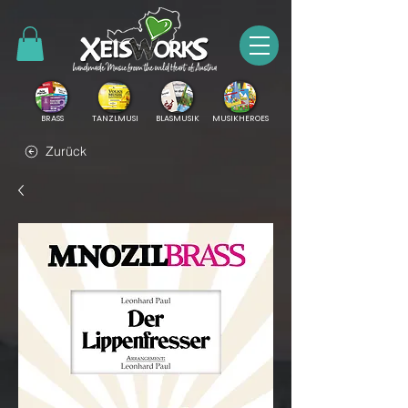
BRASS
TANZLMUSI
BLASMUSIK
MUSIKHEROES
Zurück