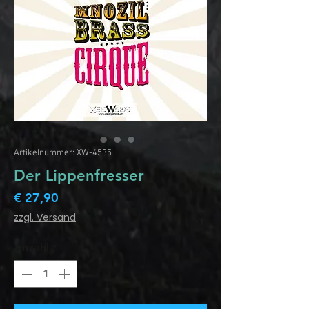
Artikelnummer: XW-4535
Der Lippenfresser
Preis
€ 27,90
zzgl. Versand
Anzahl
*