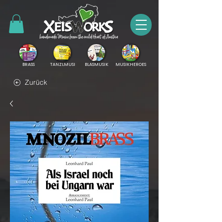
BRASS
TANZLMUSI
BLASMUSIK
MUSIKHEROES
Zurück