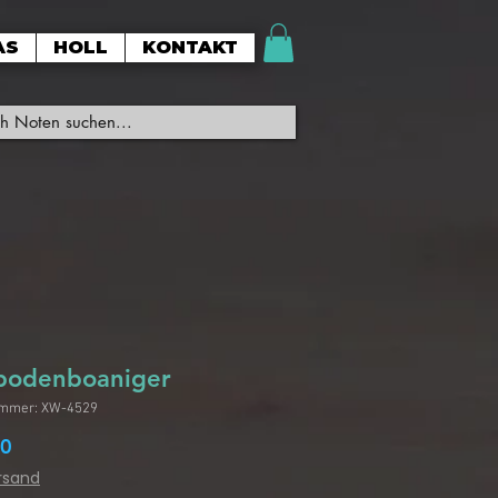
AS
HOLL
KONTAKT
bodenboaniger
ummer: XW-4529
Preis
90
ersand