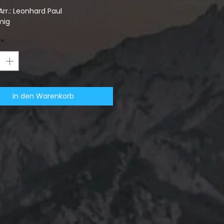
rr.: Leonhard Paul
mig
*
In den Warenkorb