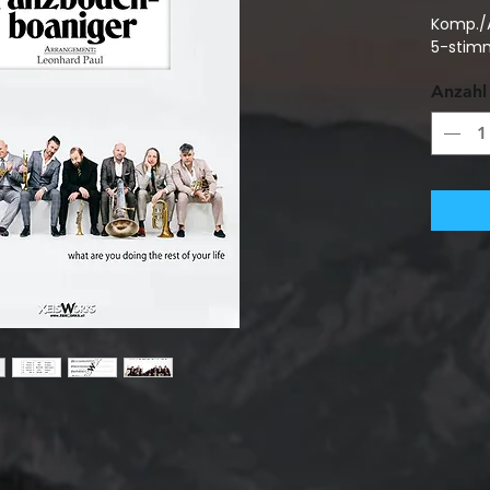
Komp./A
5-stim
Anzahl