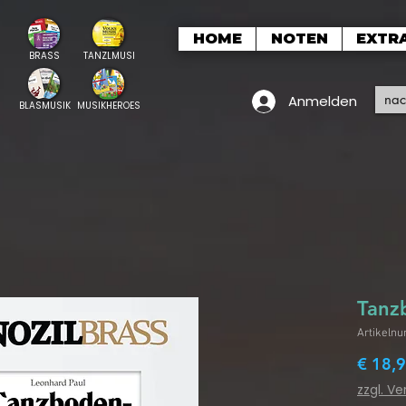
HOME
NOTEN
EXTR
BRASS
TANZLMUSI
Anmelden
BLASMUSIK
MUSIKHEROES
Tanz
Artikeln
€ 18,
zzgl. V