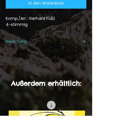
In den Warenkorb
Komp./Arr.: Gerhard Füßl
4-stimmig
Besetzung
1. Alphorn/Schlauch in C
2. Alphorn/Schlauch in C
3. Alphorn/Schlauch in C
Tuba in C/Bb/Eb
Außerdem erhältlich: