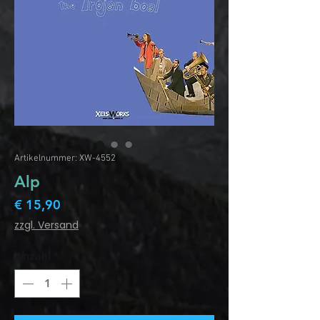
Artikelnummer: XW-4552
Alp
Preis
€ 15,90
zzgl. Versand
Anzahl
*