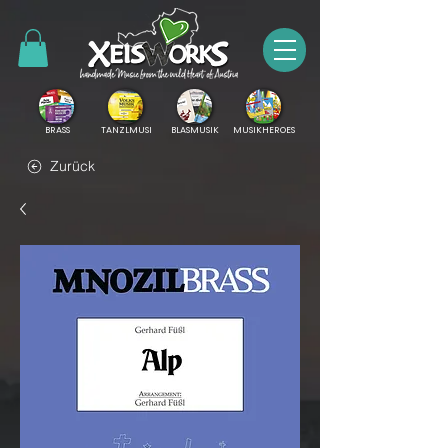
BRASS
TANZLMUSI
BLASMUSIK
MUSIKHEROES
Zurück