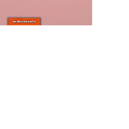
Übermorgen
ab € 13,94
Preis abzügl.
Rabatt