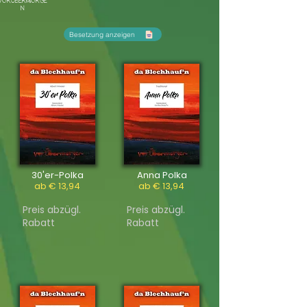
VORÜBERMORGE
N
Besetzung anzeigen
30'er-Polka
Anna Polka
ab € 13,94
ab € 13,94
Preis abzügl.
Preis abzügl.
Rabatt
Rabatt