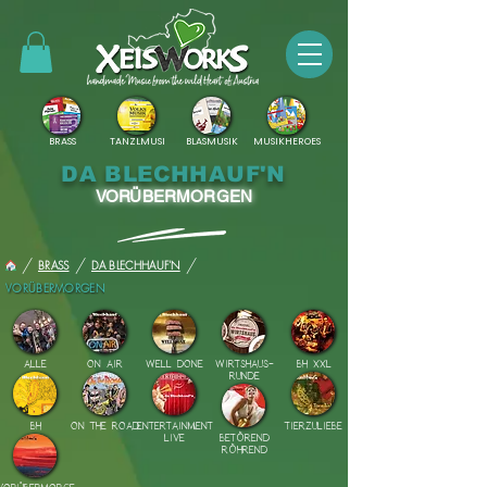
BRASS
TANZLMUSI
BLASMUSIK
MUSIKHEROES
DA BLECHHAUF'N
VORÜBERMORGEN
/
/
/
BRASS
DA BLECHHAUF'N
VORÜBERMORGEN
ALLE
ON AIR
WELL DONE
WIRTSHAUS-
BH XXL
RUNDE
BH
ON THE ROAD
ENTERTAINMENT
TIERZULIEBE
LIVE
BETÖREND
RÖHREND