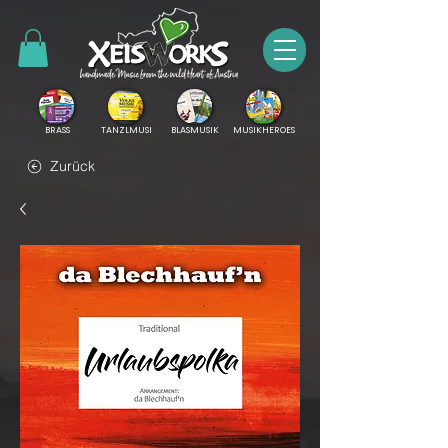
BRASS
TANZLMUSI
BLASMUSIK
MUSIKHEROES
Zurück