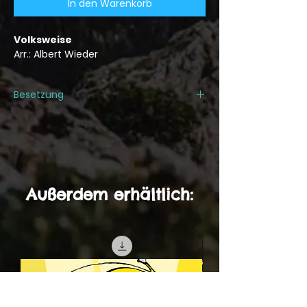
In den Warenkorb
Volksweise
Arr.: Albert Wieder
Besetzung
1. Trompete/Flügelhorn in Bb
2. Trompete/Flügelhorn in Bb
3. Trompete/Flügelhorn in Bb
1. Posaune/Basstrompete in C und Bb
2. Posaune/Basstrompete in C und
Außerdem erhältlich:
Bb
3. Posaune/Basstrompete in C und
Bb
Tuba in C