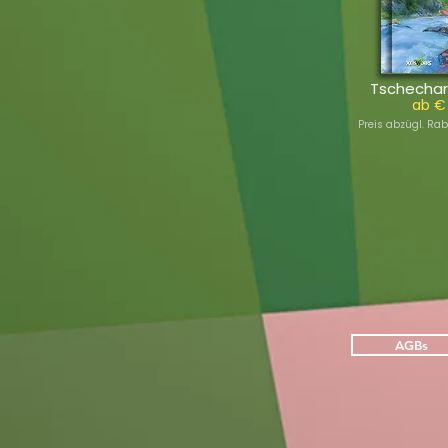
Tschechar
ab €
Preis abzügl. Rab
AGBs