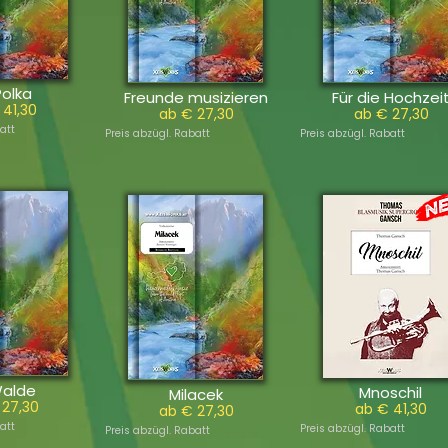
Polka
Freunde musizieren
Für die Hochzei
 41,30
ab € 27,30
ab € 27,30
att
Preis abzügl. Rabatt
Preis abzügl. Rabatt
Walde
Mnoschil
Milacek
 27,30
ab € 41,30
ab € 27,30
att
Preis abzügl. Rabatt
Preis abzügl. Rabatt