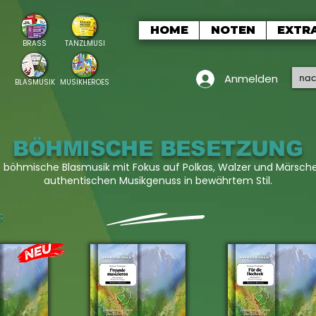
HOME
NOTEN
EXTR
BRASS
TANZLMUSI
Anmelden
BLASMUSIK
MUSIKHEROES
BÖHMISCHE BESETZUNG
le böhmische Blasmusik mit Fokus auf Polkas, Walzer und Märsche.
authentischen Musikgenuss in bewährtem Stil.
G