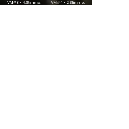
VM#3 - 4.Stimme:
VM#4 - 2.Stimme:
Tuba in Bb
Btp./Hrn.1 in Es
€7,70
€7,70
Zusat
Zusat
zstim
zstim
me
me
VM#4 - 2.Stimme:
VM#4 - 3.Stimme:
Horn 1 in F
Horn 2 in F
€7,70
€7,70
Zusat
zstim
me
VM#4 - 4.Stimme:
Tuba in Bb
€7,70