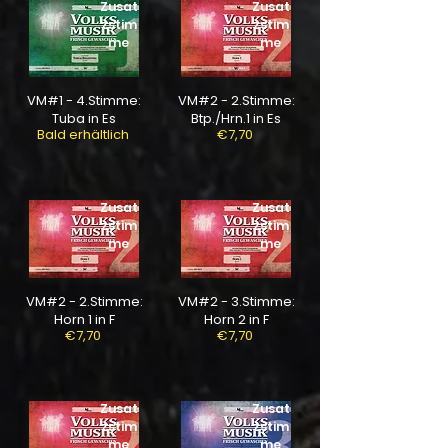
Zusat
Zusat
zstim
zstim
me
me
VM#1 - 4.Stimme:
VM#2 - 2.Stimme:
Tuba in Es
Btp./Hrn.1 in Es
Bald erhältlich
€7,70
Zusat
Zusat
zstim
zstim
me
me
VM#2 - 2.Stimme:
VM#2 - 3.Stimme:
Horn 1 in F
Horn 2 in F
€7,70
€7,70
Zusat
Zusat
zstim
zstim
me
me