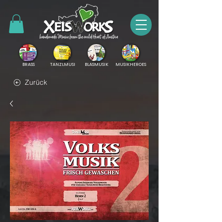
BRASS
TANZLMUSI
BLASMUSIK
MUSIKHEROES
Zurück