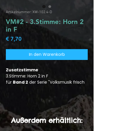
Artikelnummer: XW-102.4-D
VM#2 - 3.Stimme: Horn 2
in F
Preis
€ 7,70
In den Warenkorb
Zusatzstimme
3.Stimme: Horn 2 in F
für
Band 2
der Serie "Volksmusik frisch
gewaschen"
Außerdem erhältlich: