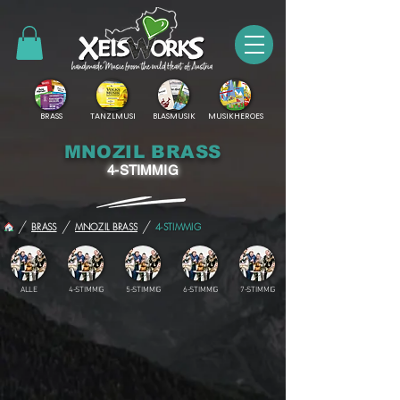
BRASS
TANZLMUSI
BLASMUSIK
MUSIKHEROES
MNOZIL BRASS
4-STIMMIG
/
/
/
BRASS
MNOZIL BRASS
4-STIMMIG
ALLE
4-STIMMIG
5-STIMMIG
6-STIMMIG
7-STIMMIG