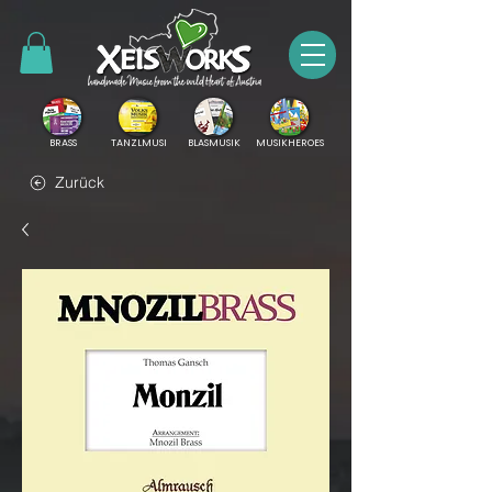
BRASS
TANZLMUSI
BLASMUSIK
MUSIKHEROES
Zurück