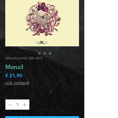
Artikelnummer: XW-4523
Monzil
Preis
€ 21,90
zzgl. Versand
Anzahl
*