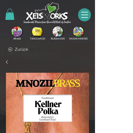
BRASS
TANZLMUSI
BLASMUSIK
MUSIKHEROES
Zurück