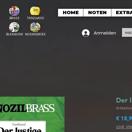
HOME
NOTEN
EXTR
BRASS
TANZLMUSI
Anmelden
BLASMUSIK
MUSIKHEROES
Der 
Artikeln
€ 18,
zzgl. V