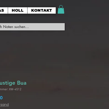
AS
HOLL
KONTAKT
lustige Bua
ummer: XW-4512
Preis
90
ersand