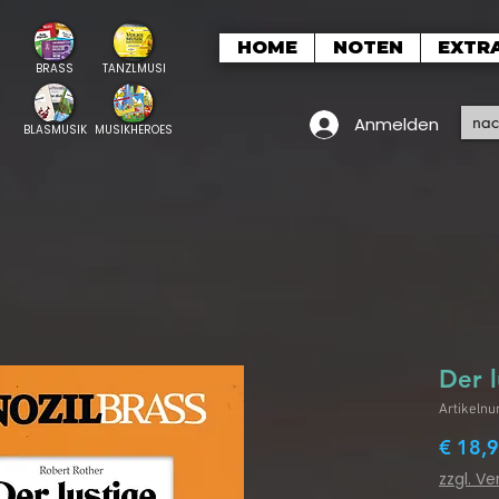
HOME
NOTEN
EXTR
BRASS
TANZLMUSI
Anmelden
BLASMUSIK
MUSIKHEROES
Der l
Artikeln
€ 18,
zzgl. V