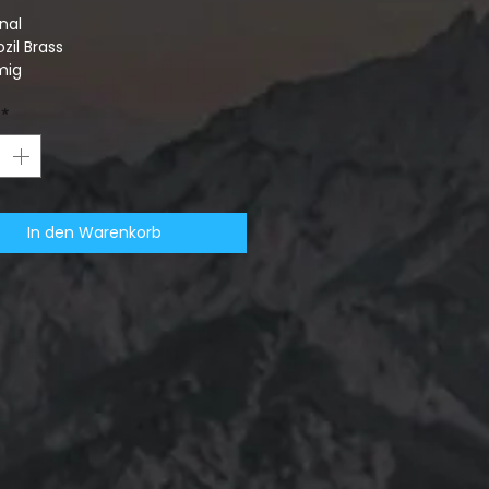
nal
ozil Brass
mig
*
In den Warenkorb