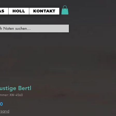
AS
HOLL
KONTAKT
ustige Bertl
ummer: XW-4560
Preis
90
ersand