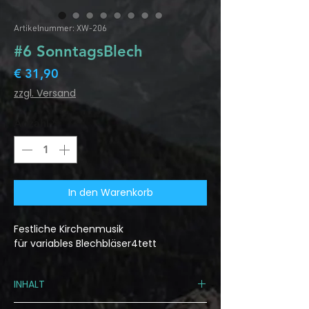
Artikelnummer: XW-206
#6 SonntagsBlech
Preis
€ 31,90
zzgl. Versand
Anzahl
*
In den Warenkorb
Festliche Kirchenmusik
für variables Blechbläser4tett
INHALT