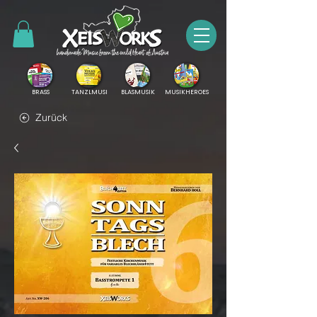
BRASS
TANZLMUSI
BLASMUSIK
MUSIKHEROES
Zurück