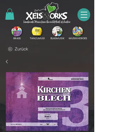
BRASS
TANZLMUSI
BLASMUSIK
MUSIKHEROES
Zurück