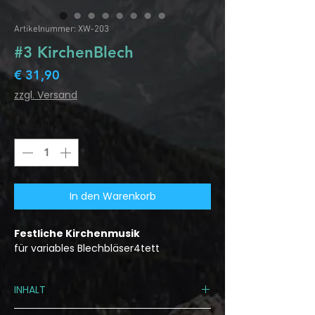
Artikelnummer: XW-203
#3 KirchenBlech
Preis
€ 31,90
zzgl. Versand
Anzahl
*
In den Warenkorb
Festliche Kirchenmusik
für variables Blechbläser4tett
INHALT