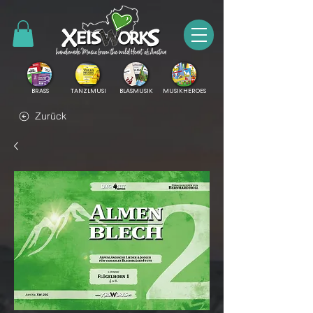
BRASS
TANZLMUSI
BLASMUSIK
MUSIKHEROES
Zurück