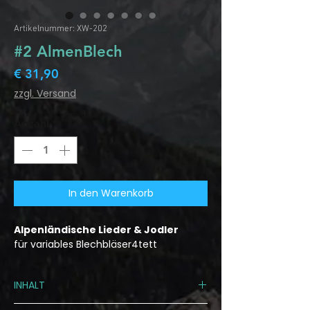
Artikelnummer: XW-202
#2 AlmenBlech
Preis
€ 31,90
zzgl. Versand
Anzahl
*
In den Warenkorb
Alpenländische Lieder & Jodler
für variables Blechbläser4tett
INHALT