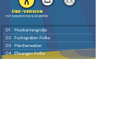
Übe-version
mit Solostimme & Einzähler
01
Musikantengrüße
02
Fuchsgraben Polka
03
Märchenwalzer
04
Ellwangen Polka
05
Rainer Marsch
06
Die fidelen Sechziger
07
Schönfeld Marsch
PREV
HOME
LIST
INSTR
NEXT
08
Slavonicka Polka
09
Wenn eine Frau die Wahrheit spricht
10
Marta Polka
11
Egerländer Marsch
Passende Produkte
12
Eine letzte Runde