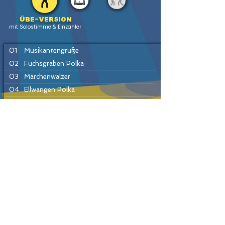
Übe-version
mit Solostimme & Einzähler
01
Musikantengrüße
02
Fuchsgraben Polka
03
Märchenwalzer
04
Ellwangen Polka
05
Rainer Marsch
06
Die fidelen Sechziger
07
Schönfeld Marsch
PREV
HOME
LIST
INSTR
NEXT
08
Slavonicka Polka
09
Wenn eine Frau die Wahrheit spricht
10
Marta Polka
11
Egerländer Marsch
Passende Produkte
12
Eine letzte Runde