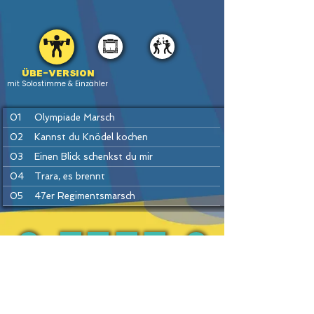
Übe-version
mit Solostimme & Einzähler
01
Olympiade Marsch
02
Kannst du Knödel kochen
03
Einen Blick schenkst du mir
04
Trara, es brennt
05
47er Regimentsmarsch
06
Mladost Radost
07
Wien bleibt Wien
08
Morgenblüten
PREV
BACK
HOME
HEFTE
INSTR
NEXT
09
Schneewalzer
10
Die Kapelle hat gewonnen
11
Tiroler Holzhackerbuam