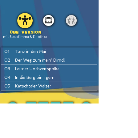
Übe-version
mit Solostimme & Einzähler
01
Tanz in den Mai
02
Der Weg zum mein' Dirndl
03
Leitner Hochzeitspolka
04
In die Berg bin i gern
05
Katschtaler Walzer
06
Sauschädl-Polka (= Sterngucker)
07
Da kloa Sumberger Bauer
08
Es hallt und knallt im Gamsgebirg
PREV
BACK
HOME
HEFTE
INSTR
NEXT
09
Kainachtaler Walzer
10
Trink ma's noch a Flascherl
11
Dirndl tiaf drunt im Tal