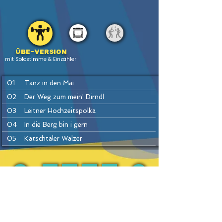
Übe-version
mit Solostimme & Einzähler
01
Tanz in den Mai
02
Der Weg zum mein' Dirndl
03
Leitner Hochzeitspolka
04
In die Berg bin i gern
05
Katschtaler Walzer
06
Sauschädl-Polka (= Sterngucker)
07
Da kloa Sumberger Bauer
08
Es hallt und knallt im Gamsgebirg
PREV
BACK
HOME
HEFTE
INSTR
NEXT
09
Kainachtaler Walzer
10
Trink ma's noch a Flascherl
11
Dirndl tiaf drunt im Tal