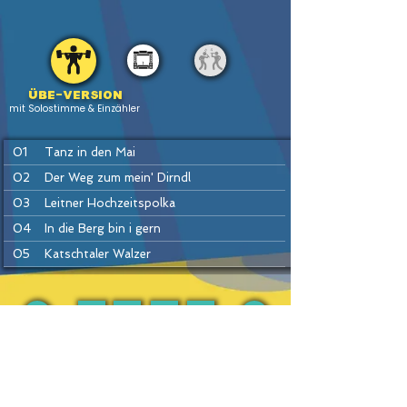
Übe-version
mit Solostimme & Einzähler
01
Tanz in den Mai
02
Der Weg zum mein' Dirndl
03
Leitner Hochzeitspolka
04
In die Berg bin i gern
05
Katschtaler Walzer
06
Sauschädl-Polka (= Sterngucker)
07
Da kloa Sumberger Bauer
08
Es hallt und knallt im Gamsgebirg
PREV
BACK
HOME
HEFTE
INSTR
NEXT
09
Kainachtaler Walzer
10
Trink ma's noch a Flascherl
11
Dirndl tiaf drunt im Tal