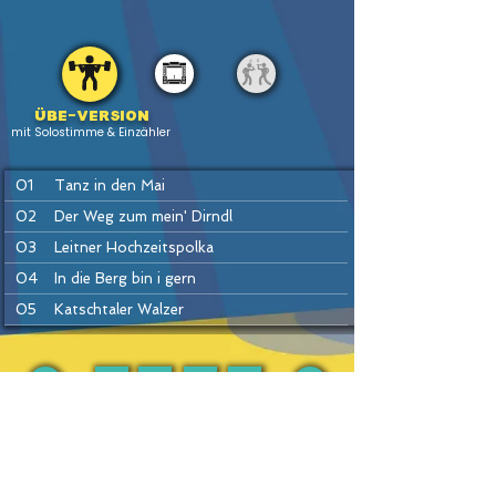
Übe-version
mit Solostimme & Einzähler
01
Tanz in den Mai
02
Der Weg zum mein' Dirndl
03
Leitner Hochzeitspolka
04
In die Berg bin i gern
05
Katschtaler Walzer
06
Sauschädl-Polka (= Sterngucker)
07
Da kloa Sumberger Bauer
08
Es hallt und knallt im Gamsgebirg
PREV
BACK
HOME
HEFTE
INSTR
NEXT
09
Kainachtaler Walzer
10
Trink ma's noch a Flascherl
11
Dirndl tiaf drunt im Tal