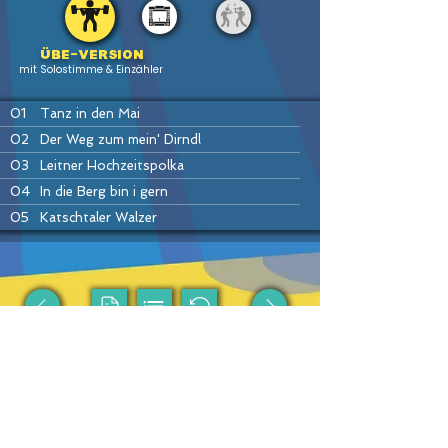
Übe-version
mit Solostimme & Einzähler
01
Tanz in den Mai
02
Der Weg zum mein' Dirndl
03
Leitner Hochzeitspolka
04
In die Berg bin i gern
05
Katschtaler Walzer
06
Sauschädl-Polka (= Sterngucker)
07
Da kloa Sumberger Bauer
08
Es hallt und knallt im Gamsgebirg
09
Kainachtaler Walzer
PREV
HOME
LIST
INSTR
NEXT
10
Trink ma's noch a Flascherl
11
Dirndl tiaf drunt im Tal
12
Pretuler Polka (=Stoariegler)
Passende Produkte