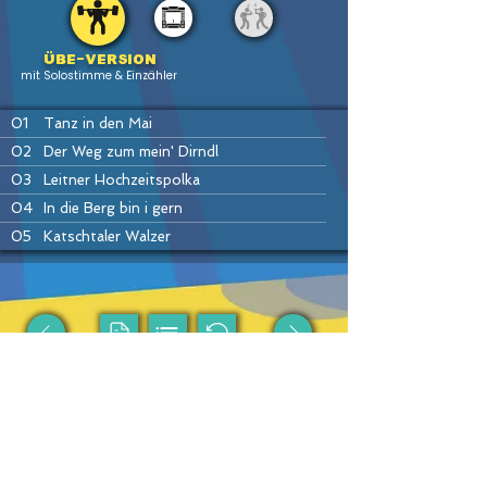
Übe-version
mit Solostimme & Einzähler
01
Tanz in den Mai
02
Der Weg zum mein' Dirndl
03
Leitner Hochzeitspolka
04
In die Berg bin i gern
05
Katschtaler Walzer
06
Sauschädl-Polka (= Sterngucker)
07
Da kloa Sumberger Bauer
08
Es hallt und knallt im Gamsgebirg
09
Kainachtaler Walzer
PREV
HOME
LIST
INSTR
NEXT
10
Trink ma's noch a Flascherl
11
Dirndl tiaf drunt im Tal
12
Pretuler Polka (=Stoariegler)
Passende Produkte