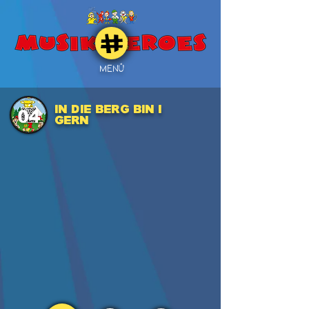
MENÜ
In die Berg bin i
04
gern