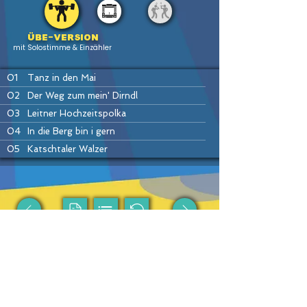
Übe-version
mit Solostimme & Einzähler
01
Tanz in den Mai
02
Der Weg zum mein' Dirndl
03
Leitner Hochzeitspolka
04
In die Berg bin i gern
05
Katschtaler Walzer
06
Sauschädl-Polka (= Sterngucker)
07
Da kloa Sumberger Bauer
08
Es hallt und knallt im Gamsgebirg
09
Kainachtaler Walzer
PREV
HOME
LIST
INSTR
NEXT
10
Trink ma's noch a Flascherl
11
Dirndl tiaf drunt im Tal
12
Pretuler Polka (=Stoariegler)
Passende Produkte