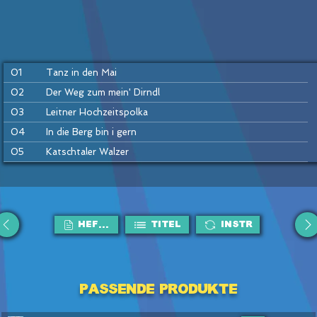
01
Tanz in den Mai
02
Der Weg zum mein' Dirndl
03
Leitner Hochzeitspolka
04
In die Berg bin i gern
05
Katschtaler Walzer
06
Sauschädl-Polka (= Sterngucker)
07
Da kloa Sumberger Bauer
08
Es hallt und knallt im Gamsgebirg
HEFTE
Titel
Instr
09
Kainachtaler Walzer
10
Trink ma's noch a Flascherl
11
Dirndl tiaf drunt im Tal
Passende Produkte
12
Pretuler Polka (=Stoariegler)