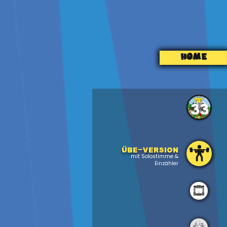
HOME
33
Übe-version
mit Solostimme &
Einzähler