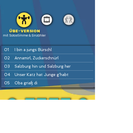
Übe-version
mit Solostimme & Einzähler
01
I bin a jungs Bürschl
02
Annamirl, Zuckerschnürl
03
Salzburg hin und Salzburg her
04
Unser Katz hat Junge g'habt
05
Oba griaß di
06
Häusei Mann
07
Do drob'n aufm Bergerl
08
Hans bleib da
PREV
BACK
HOME
HEFTE
INSTR
NEXT
09
Drah di um
10
Ennstaler Polka
11
Drei Winter, drei Sommer