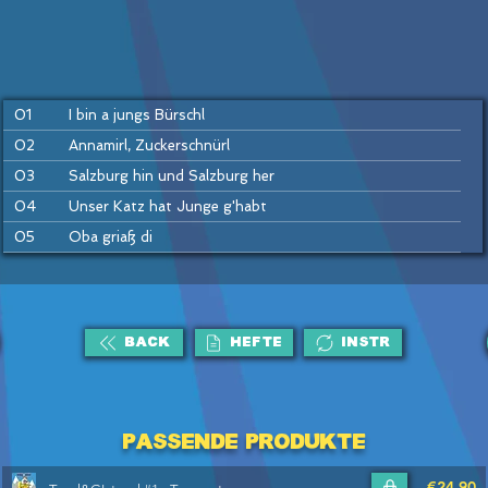
01
I bin a jungs Bürschl
02
Annamirl, Zuckerschnürl
03
Salzburg hin und Salzburg her
04
Unser Katz hat Junge g'habt
05
Oba griaß di
06
Häusei Mann
07
Do drob'n aufm Bergerl
08
Hans bleib da
BACK
HEFTE
INSTR
09
Drah di um
10
Ennstaler Polka
11
Drei Winter, drei Sommer
Passende Produkte
12
Petzi Polka
€24,90