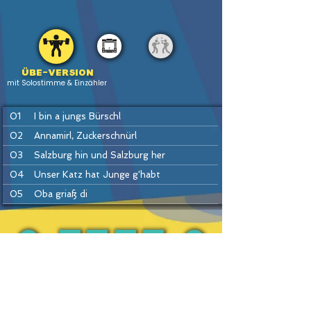
Übe-version
mit Solostimme & Einzähler
01
I bin a jungs Bürschl
02
Annamirl, Zuckerschnürl
03
Salzburg hin und Salzburg her
04
Unser Katz hat Junge g'habt
05
Oba griaß di
06
Häusei Mann
07
Do drob'n aufm Bergerl
08
Hans bleib da
PREV
BACK
HOME
HEFTE
INSTR
NEXT
09
Drah di um
10
Ennstaler Polka
11
Drei Winter, drei Sommer