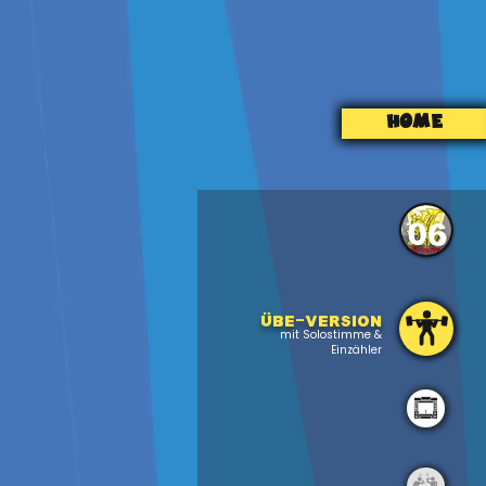
HOME
06
Übe-version
mit Solostimme &
Einzähler