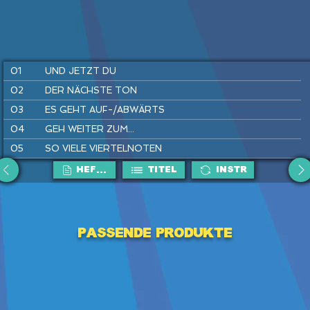
01
UND JETZT DU
02
DER NÄCHSTE TON
03
ES GEHT AUF-/ABWÄRTS
04
GEH WEITER ZUM...
05
SO VIELE VIERTELNOTEN
06
AUF ZU DEN OHRWÜRMERN
HEFTE
Titel
Instr
07
IST EIN MANN IN' BRUNNEN G'FALLEN
08
WIRLE, WARLE, WAS IST DAS
Passende Produkte