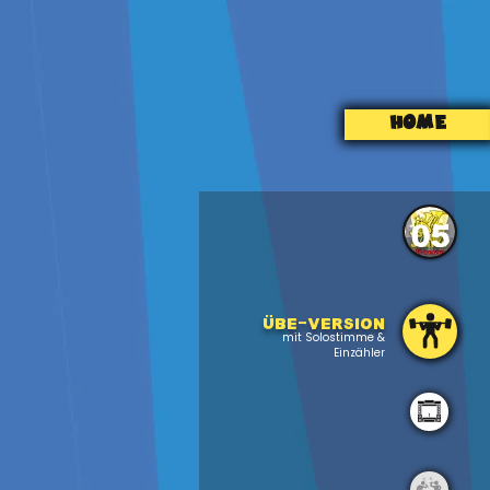
HOME
05
Übe-version
mit Solostimme &
Einzähler