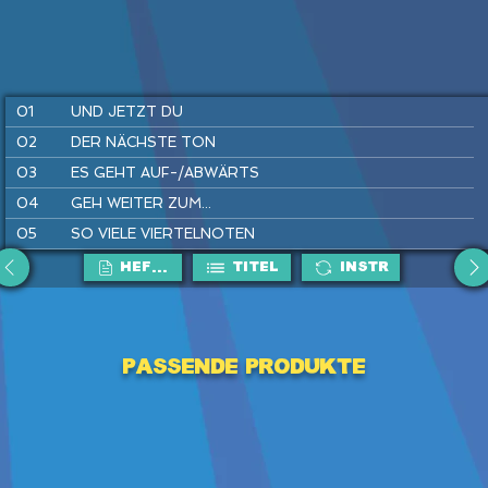
01
UND JETZT DU
02
DER NÄCHSTE TON
03
ES GEHT AUF-/ABWÄRTS
04
GEH WEITER ZUM...
05
SO VIELE VIERTELNOTEN
06
AUF ZU DEN OHRWÜRMERN
HEFTE
Titel
Instr
07
IST EIN MANN IN' BRUNNEN G'FALLEN
08
WIRLE, WARLE, WAS IST DAS
Passende Produkte