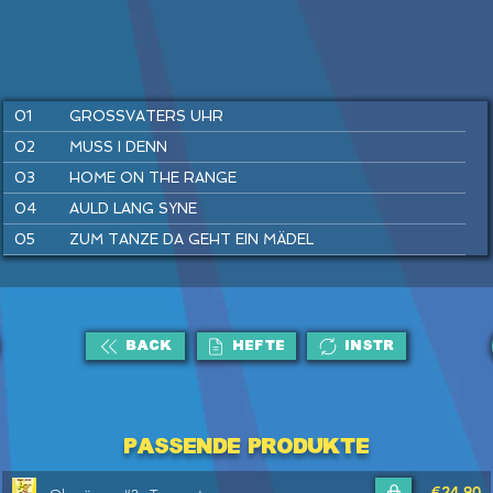
01
GROSSVATERS UHR
02
MUSS I DENN
03
HOME ON THE RANGE
04
AULD LANG SYNE
05
ZUM TANZE DA GEHT EIN MÄDEL
06
LONDONDERRY AIR
07
WARM UP
08
SIMPLE GIFTS
BACK
HEFTE
INSTR
09
LUSTIG IST DAS ZIGEUNERLEBEN
10
SWING DICH EIN
11
EINE SEEFAHRT, DIE IST LUSTIG
Passende Produkte
12
THE ASH GROVE
€24,90