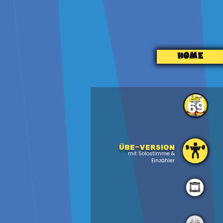
HOME
69
Übe-version
mit Solostimme &
Einzähler