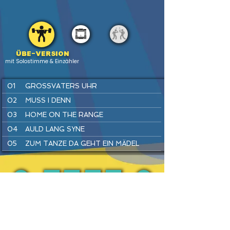
Übe-version
mit Solostimme & Einzähler
01
GROSSVATERS UHR
02
MUSS I DENN
03
HOME ON THE RANGE
04
AULD LANG SYNE
05
ZUM TANZE DA GEHT EIN MÄDEL
06
LONDONDERRY AIR
07
WARM UP
08
SIMPLE GIFTS
PREV
BACK
HOME
HEFTE
INSTR
NEXT
09
LUSTIG IST DAS ZIGEUNERLEBEN
10
SWING DICH EIN
11
EINE SEEFAHRT, DIE IST LUSTIG