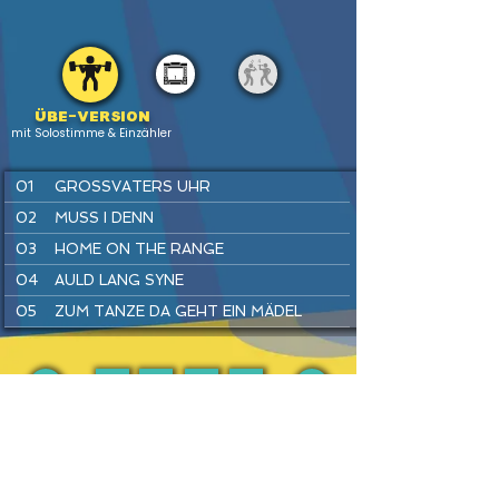
Übe-version
mit Solostimme & Einzähler
01
GROSSVATERS UHR
02
MUSS I DENN
03
HOME ON THE RANGE
04
AULD LANG SYNE
05
ZUM TANZE DA GEHT EIN MÄDEL
06
LONDONDERRY AIR
07
WARM UP
08
SIMPLE GIFTS
PREV
BACK
HOME
HEFTE
INSTR
NEXT
09
LUSTIG IST DAS ZIGEUNERLEBEN
10
SWING DICH EIN
11
EINE SEEFAHRT, DIE IST LUSTIG