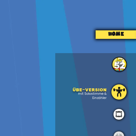
HOME
52
Übe-version
mit Solostimme &
Einzähler