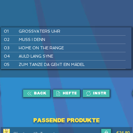
01
GROSSVATERS UHR
02
MUSS I DENN
03
HOME ON THE RANGE
04
AULD LANG SYNE
05
ZUM TANZE DA GEHT EIN MÄDEL
06
LONDONDERRY AIR
07
WARM UP
08
SIMPLE GIFTS
BACK
HEFTE
INSTR
09
LUSTIG IST DAS ZIGEUNERLEBEN
10
SWING DICH EIN
11
EINE SEEFAHRT, DIE IST LUSTIG
Passende Produkte
12
THE ASH GROVE
€24,90