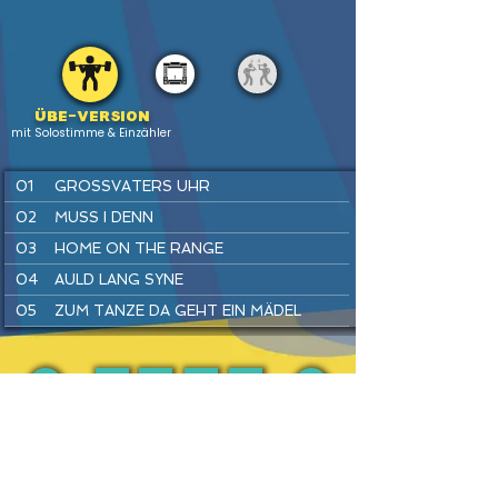
Übe-version
mit Solostimme & Einzähler
01
GROSSVATERS UHR
02
MUSS I DENN
03
HOME ON THE RANGE
04
AULD LANG SYNE
05
ZUM TANZE DA GEHT EIN MÄDEL
06
LONDONDERRY AIR
07
WARM UP
08
SIMPLE GIFTS
PREV
BACK
HOME
HEFTE
INSTR
NEXT
09
LUSTIG IST DAS ZIGEUNERLEBEN
10
SWING DICH EIN
11
EINE SEEFAHRT, DIE IST LUSTIG