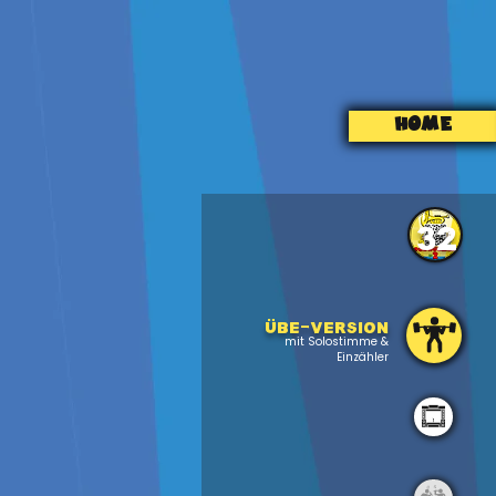
HOME
32
Übe-version
mit Solostimme &
Einzähler