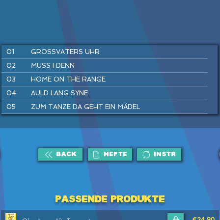
01
GROSSVATERS UHR
02
MUSS I DENN
03
HOME ON THE RANGE
04
AULD LANG SYNE
05
ZUM TANZE DA GEHT EIN MÄDEL
06
LONDONDERRY AIR
07
WARM UP
08
SIMPLE GIFTS
BACK
HEFTE
INSTR
09
LUSTIG IST DAS ZIGEUNERLEBEN
10
SWING DICH EIN
11
EINE SEEFAHRT, DIE IST LUSTIG
Passende Produkte
12
THE ASH GROVE
€24,90