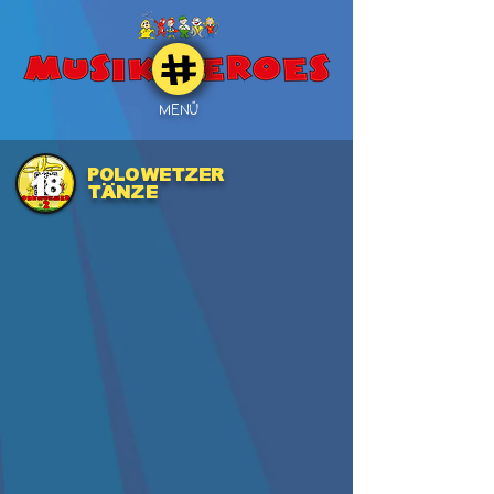
MENÜ
POLOWETZER
18
TÄNZE