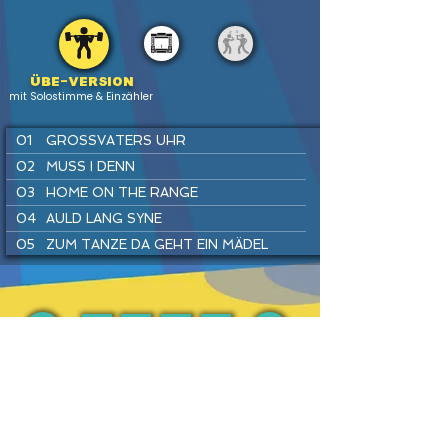
Übe-version
mit Solostimme & Einzähler
01
GROSSVATERS UHR
02
MUSS I DENN
03
HOME ON THE RANGE
04
AULD LANG SYNE
05
ZUM TANZE DA GEHT EIN MÄDEL
06
LONDONDERRY AIR
07
WARM UP
08
SIMPLE GIFTS
09
LUSTIG IST DAS ZIGEUNERLEBEN
PREV
BACK
HOME
HEFTE
INSTR
NEXT
10
SWING DICH EIN
11
EINE SEEFAHRT, DIE IST LUSTIG
12
THE ASH GROVE